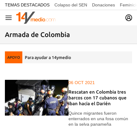
common.go-to-content
TEMAS DESTACADOS
Colapso del SEN
Donaciones
Feminici
Navegación
Armada de Colombia
Para ayudar a 14ymedio
APOYO
06 OCT 2021
Rescatan en Colombia tres
barcos con 17 cubanos que
iban hacia el Darién
Quince migrantes fueron
enterrados en una fosa común
en la selva panameña