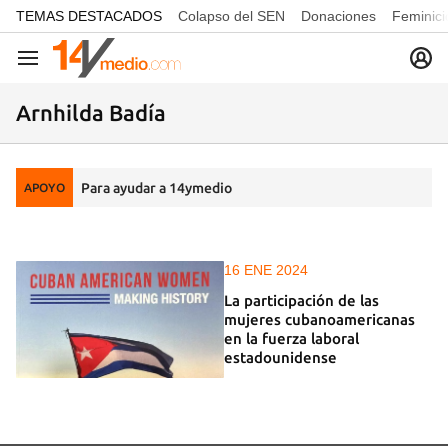
common.go-to-content
TEMAS DESTACADOS
Colapso del SEN
Donaciones
Feminici
Navegación
Arnhilda Badía
Para ayudar a 14ymedio
APOYO
16 ENE 2024
La participación de las
mujeres cubanoamericanas
en la fuerza laboral
estadounidense