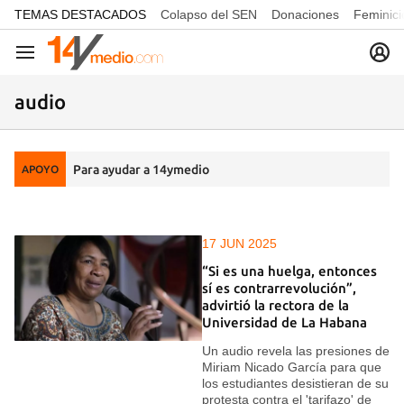
common.go-to-content
TEMAS DESTACADOS
Colapso del SEN
Donaciones
Feminici
Navegación
audio
Para ayudar a 14ymedio
APOYO
17 JUN 2025
“Si es una huelga, entonces
sí es contrarrevolución”,
advirtió la rectora de la
Universidad de La Habana
Un audio revela las presiones de
Miriam Nicado García para que
los estudiantes desistieran de su
protesta contra el 'tarifazo' de