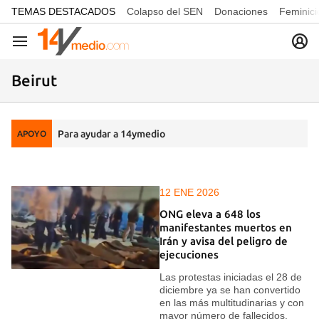
common.go-to-content
TEMAS DESTACADOS
Colapso del SEN
Donaciones
Feminici
Navegación
Beirut
Para ayudar a 14ymedio
APOYO
12 ENE 2026
ONG eleva a 648 los
manifestantes muertos en
Irán y avisa del peligro de
ejecuciones
Las protestas iniciadas el 28 de
diciembre ya se han convertido
en las más multitudinarias y con
mayor número de fallecidos,