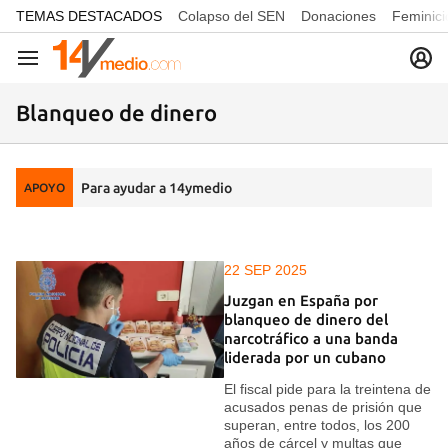
common.go-to-content
TEMAS DESTACADOS
Colapso del SEN
Donaciones
Feminici
Navegación
Blanqueo de dinero
Para ayudar a 14ymedio
APOYO
22 SEP 2025
Juzgan en España por
blanqueo de dinero del
narcotráfico a una banda
liderada por un cubano
El fiscal pide para la treintena de
acusados penas de prisión que
superan, entre todos, los 200
años de cárcel y multas que