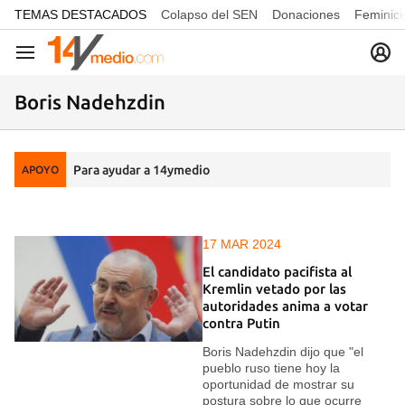
common.go-to-content
TEMAS DESTACADOS
Colapso del SEN
Donaciones
Feminici
Navegación
Boris Nadehzdin
Para ayudar a 14ymedio
APOYO
17 MAR 2024
El candidato pacifista al
Kremlin vetado por las
autoridades anima a votar
contra Putin
Boris Nadehzdin dijo que "el
pueblo ruso tiene hoy la
oportunidad de mostrar su
postura sobre lo que ocurre