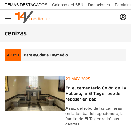
common.go-to-content
TEMAS DESTACADOS
Colapso del SEN
Donaciones
Feminici
Navegación
cenizas
Para ayudar a 14ymedio
APOYO
29 MAY 2025
En el cementerio Colón de La
Habana, ni El Taiger puede
reposar en paz
A raíz del robo de las cámaras
en la tumba del reguetonero, la
familia de El Taiger retiró sus
cenizas