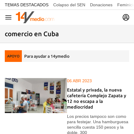
common.go-to-content
TEMAS DESTACADOS
Colapso del SEN
Donaciones
Feminici
Navegación
comercio en Cuba
Para ayudar a 14ymedio
APOYO
06 ABR 2023
Estatal y privada, la nueva
cafetería Complejo Zapata y
12 no escapa a la
mediocridad
Los precios tampoco son como
para festejar. Una hamburguesa
sencilla cuesta 150 pesos y la
doble, 300