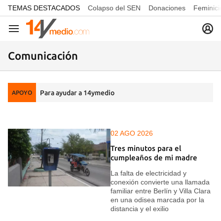
common.go-to-content
TEMAS DESTACADOS
Colapso del SEN
Donaciones
Feminici
Navegación
Comunicación
Para ayudar a 14ymedio
APOYO
02 AGO 2026
Tres minutos para el
cumpleaños de mi madre
La falta de electricidad y
conexión convierte una llamada
familiar entre Berlín y Villa Clara
en una odisea marcada por la
distancia y el exilio