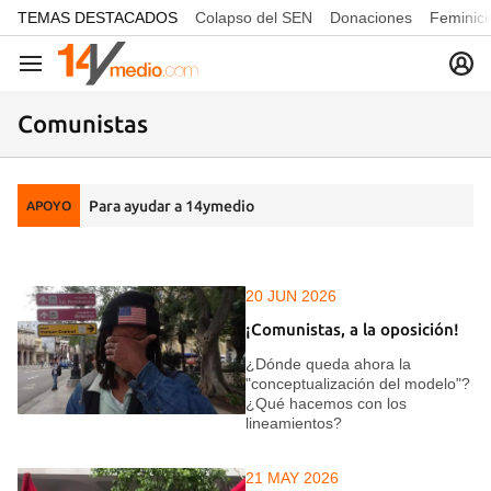
common.go-to-content
TEMAS DESTACADOS
Colapso del SEN
Donaciones
Feminici
Navegación
Comunistas
Para ayudar a 14ymedio
APOYO
20 JUN 2026
¡Comunistas, a la oposición!
¿Dónde queda ahora la
"conceptualización del modelo"?
¿Qué hacemos con los
lineamientos?
21 MAY 2026