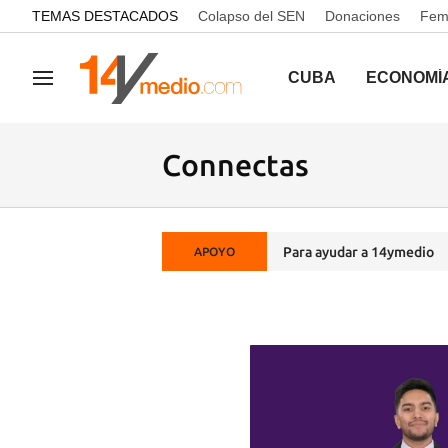
common.go-to-content
TEMAS DESTACADOS
Colapso del SEN
Donaciones
Femi
CUBA
ECONOMÍ
Navegación
Connectas
Para ayudar a 14ymedio
APOYO