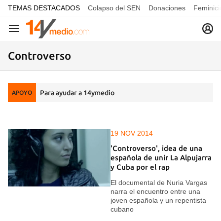
common.go-to-content
TEMAS DESTACADOS
Colapso del SEN
Donaciones
Feminici
Navegación
Controverso
Para ayudar a 14ymedio
APOYO
19 NOV 2014
'Controverso', idea de una
española de unir La Alpujarra
y Cuba por el rap
El documental de Nuria Vargas
narra el encuentro entre una
joven española y un repentista
cubano