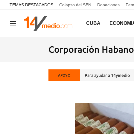
common.go-to-content
TEMAS DESTACADOS
Colapso del SEN
Donaciones
Femi
CUBA
ECONOMÍ
Navegación
Corporación Habano
Para ayudar a 14ymedio
APOYO