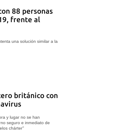
 con 88 personas
9, frente al
enta una solución similar a la
cero británico con
navirus
ra y lugar no se han
orno seguro e inmediato de
elos chárter"