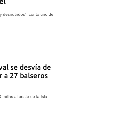
el
y desnutridos”, contó uno de
val se desvía de
r a 27 balseros
millas al oeste de la Isla