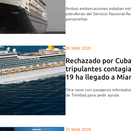
Ambas embarcaciones estaban este
patrulleras del Servicio Nacional Ae
panameñas
26 MAR 2020
Rechazado por Cuba,
tripulantes contagia
19 ha llegado a Mia
Otra nave con pasajeros infectados
de Trinidad para pedir ayuda
25 MAR 2020