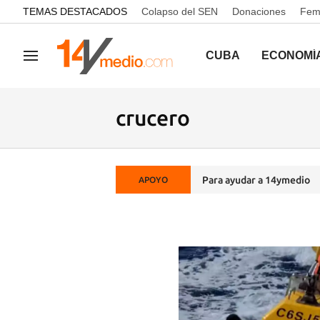
common.go-to-content
TEMAS DESTACADOS
Colapso del SEN
Donaciones
Femi
CUBA
ECONOMÍ
Navegación
crucero
Para ayudar a 14ymedio
APOYO