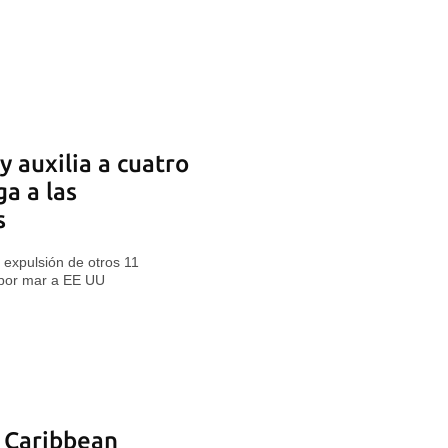
 auxilia a cuatro
ga a las
s
a expulsión de otros 11
 por mar a EE UU
l Caribbean