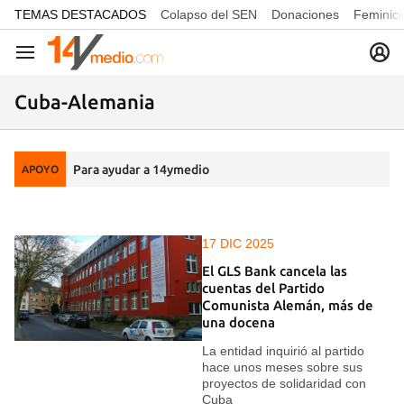
common.go-to-content
TEMAS DESTACADOS
Colapso del SEN
Donaciones
Feminici
Navegación
Cuba-Alemania
Para ayudar a 14ymedio
APOYO
17 DIC 2025
El GLS Bank cancela las
cuentas del Partido
Comunista Alemán, más de
una docena
La entidad inquirió al partido
hace unos meses sobre sus
proyectos de solidaridad con
Cuba