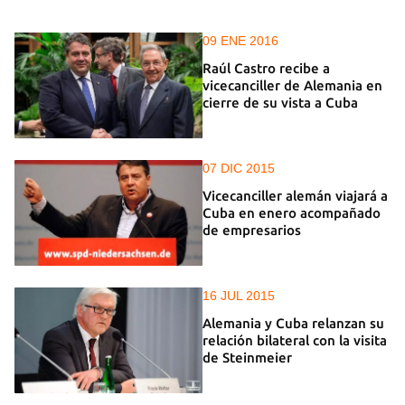
09 ENE 2016
Raúl Castro recibe a
vicecanciller de Alemania en
cierre de su vista a Cuba
07 DIC 2015
Vicecanciller alemán viajará a
Cuba en enero acompañado
de empresarios
16 JUL 2015
Alemania y Cuba relanzan su
relación bilateral con la visita
de Steinmeier