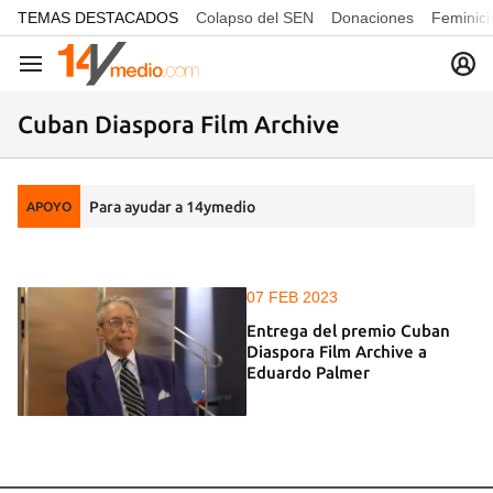
common.go-to-content
TEMAS DESTACADOS
Colapso del SEN
Donaciones
Feminici
Navegación
Cuban Diaspora Film Archive
Para ayudar a 14ymedio
APOYO
07 FEB 2023
Entrega del premio Cuban
Diaspora Film Archive a
Eduardo Palmer