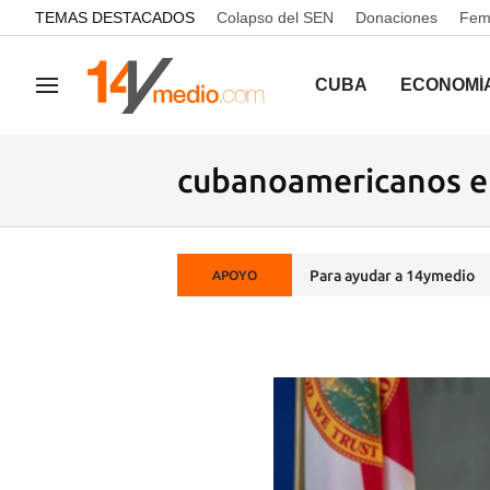
common.go-to-content
TEMAS DESTACADOS
Colapso del SEN
Donaciones
Femi
CUBA
ECONOMÍ
Navegación
cubanoamericanos e
Para ayudar a 14ymedio
APOYO