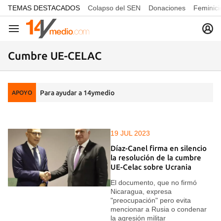
common.go-to-content
TEMAS DESTACADOS
Colapso del SEN
Donaciones
Feminici
Navegación
Cumbre UE-CELAC
Para ayudar a 14ymedio
APOYO
19 JUL 2023
Díaz-Canel firma en silencio
la resolución de la cumbre
UE-Celac sobre Ucrania
El documento, que no firmó
Nicaragua, expresa
"preocupación" pero evita
mencionar a Rusia o condenar
la agresión militar