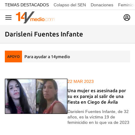
common.go-to-content
TEMAS DESTACADOS
Colapso del SEN
Donaciones
Feminici
Navegación
Darisleni Fuentes Infante
Para ayudar a 14ymedio
APOYO
22 MAR 2023
Una mujer es asesinada por
su ex pareja al salir de una
fiesta en Ciego de Ávila
Darisleni Fuentes Infante, de 32
años, es la víctima 19 de
feminicidio en lo que va de 2023