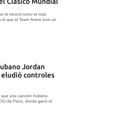
el Clásico Mundial
eció el récord como el más
 el que el Team Asere tuvo un
 cubano Jordan
eludió controles
a que una sanción hubiera
J.OO de París, donde ganó el