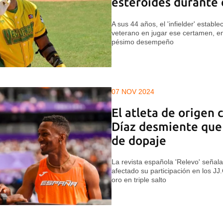
esteroides durante 
A sus 44 años, el 'infielder' establ
veterano en jugar ese certamen, en
pésimo desempeño
07 NOV 2024
El atleta de origen
Díaz desmiente que 
de dopaje
La revista española 'Relevo' señal
afectado su participación en los J
oro en triple salto