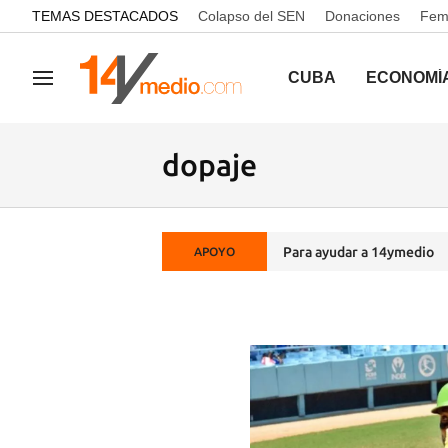
common.go-to-content
TEMAS DESTACADOS
Colapso del SEN
Donaciones
Femi
CUBA
ECONOMÍ
Navegación
dopaje
Para ayudar a 14ymedio
APOYO