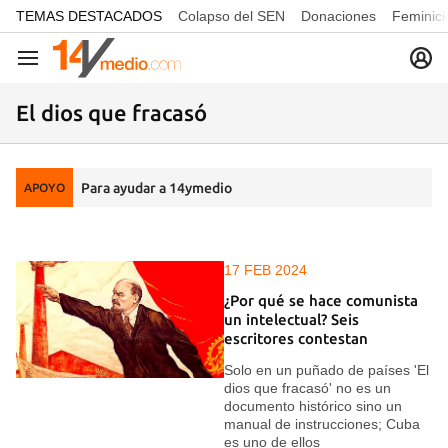
common.go-to-content
TEMAS DESTACADOS
Colapso del SEN
Donaciones
Feminici
Navegación
El dios que fracasó
Para ayudar a 14ymedio
APOYO
17 FEB 2024
¿Por qué se hace comunista
un intelectual? Seis
escritores contestan
Solo en un puñado de países 'El
dios que fracasó' no es un
documento histórico sino un
manual de instrucciones; Cuba
es uno de ellos