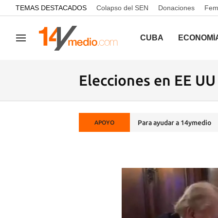
common.go-to-content
TEMAS DESTACADOS
Colapso del SEN
Donaciones
Femi
CUBA
ECONOMÍ
Navegación
Elecciones en EE UU
Para ayudar a 14ymedio
APOYO