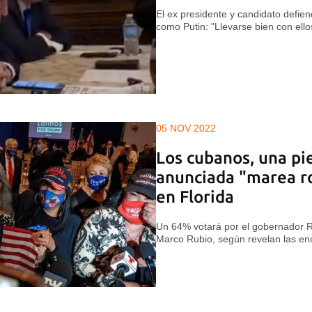
El ex presidente y candidato defien
como Putin: "Llevarse bien con ell
05 NOV 2022
Los cubanos, una pie
anunciada "marea ro
en Florida
Un 64% votará por el gobernador R
Marco Rubio, según revelan las en