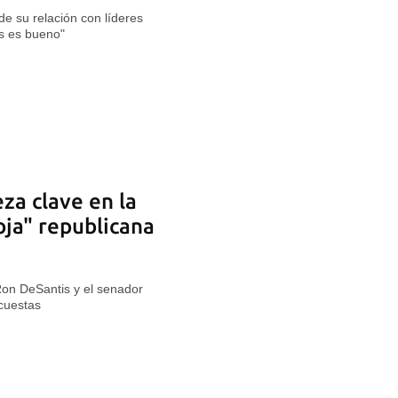
de su relación con líderes
os es bueno"
za clave en la
ja" republicana
on DeSantis y el senador
cuestas