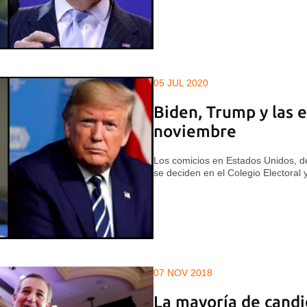
05 JUL 2020
Biden, Trump y las 
noviembre
Los comicios en Estados Unidos, de
se deciden en el Colegio Electoral 
07 NOV 2018
La mayoría de cand