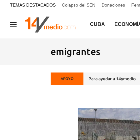
common.go-to-content
TEMAS DESTACADOS
Colapso del SEN
Donaciones
Femi
CUBA
ECONOMÍ
Navegación
emigrantes
Para ayudar a 14ymedio
APOYO