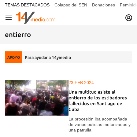
common.go-to-content
TEMAS DESTACADOS
Colapso del SEN
Donaciones
Feminici
Navegación
entierro
Para ayudar a 14ymedio
APOYO
23 FEB 2024
Una multitud asiste al
entierro de los estibadores
fallecidos en Santiago de
Cuba
La procesión iba acompañada
de varios policías motorizados y
una patrulla