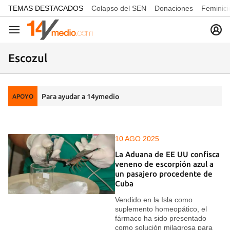
common.go-to-content
TEMAS DESTACADOS
Colapso del SEN
Donaciones
Feminici
Navegación
Escozul
Para ayudar a 14ymedio
APOYO
10 AGO 2025
La Aduana de EE UU confisca
veneno de escorpión azul a
un pasajero procedente de
Cuba
Vendido en la Isla como
suplemento homeopático, el
fármaco ha sido presentado
como solución milagrosa para