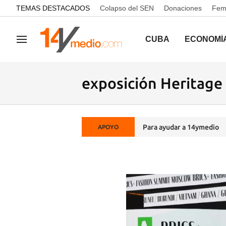
common.go-to-content
TEMAS DESTACADOS
Colapso del SEN
Donaciones
Femi
CUBA
ECONOMÍ
Navegación
exposición Heritage
Para ayudar a 14ymedio
APOYO