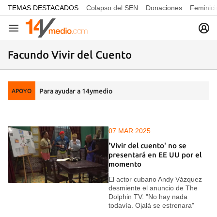
common.go-to-content
TEMAS DESTACADOS
Colapso del SEN
Donaciones
Feminici
Navegación
Facundo Vivir del Cuento
Para ayudar a 14ymedio
APOYO
07 MAR 2025
'Vivir del cuento' no se
presentará en EE UU por el
momento
El actor cubano Andy Vázquez
desmiente el anuncio de The
Dolphin TV: "No hay nada
todavía. Ojalá se estrenara"