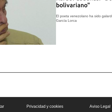
bolivariano"
El poeta venezolano ha sido galar
García Lorca
ar
Privacidad y cookies
Aviso Legal