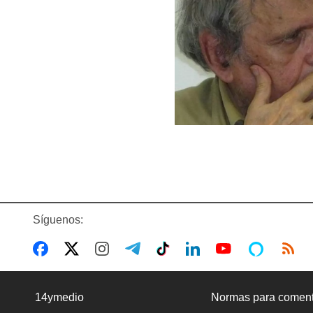
Síguenos:
14ymedio
Normas para coment