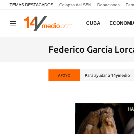
common.go-to-content
TEMAS DESTACADOS
Colapso del SEN
Donaciones
Femi
CUBA
ECONOMÍ
Navegación
Federico García Lorc
Para ayudar a 14ymedio
APOYO