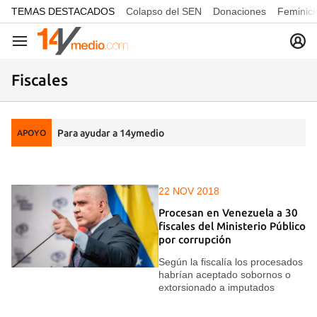
common.go-to-content
TEMAS DESTACADOS
Colapso del SEN
Donaciones
Feminici
Navegación
Fiscales
Para ayudar a 14ymedio
APOYO
22 NOV 2018
Procesan en Venezuela a 30
fiscales del Ministerio Público
por corrupción
Según la fiscalía los procesados
habrían aceptado sobornos o
extorsionado a imputados