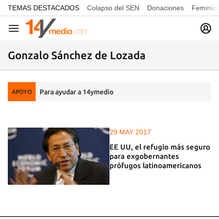
common.go-to-content
TEMAS DESTACADOS
Colapso del SEN
Donaciones
Feminici
Navegación
Gonzalo Sánchez de Lozada
Para ayudar a 14ymedio
APOYO
29 MAY 2017
EE UU, el refugio más seguro
para exgobernantes
prófugos latinoamericanos