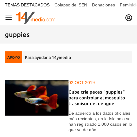
common.go-to-content
TEMAS DESTACADOS
Colapso del SEN
Donaciones
Feminici
Navegación
guppies
Para ayudar a 14ymedio
APOYO
02 OCT 2019
Cuba cría peces "guppies"
para controlar al mosquito
trasmisor del dengue
De acuerdo a los datos oficiales
más recientes, en la Isla solo se
han registrado 1.000 casos en lo
que va de año