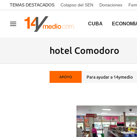
common.go-to-content
TEMAS DESTACADOS
Colapso del SEN
Donaciones
Femi
CUBA
ECONOMÍ
Navegación
hotel Comodoro
Para ayudar a 14ymedio
APOYO