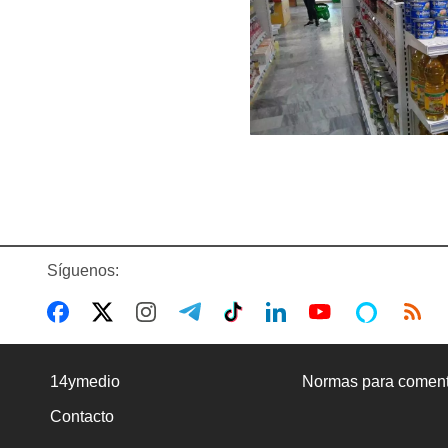
Síguenos:
14ymedio
Normas para coment
Contacto