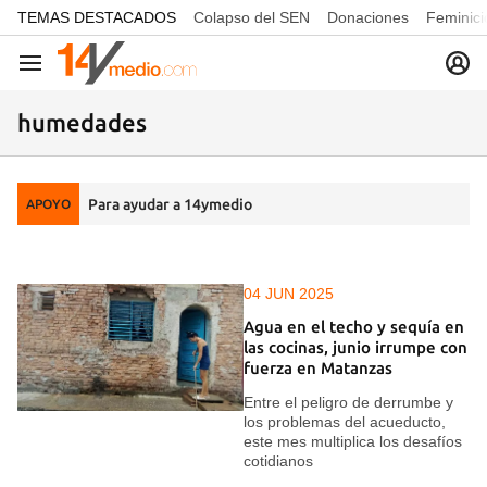
common.go-to-content
TEMAS DESTACADOS
Colapso del SEN
Donaciones
Feminici
Navegación
humedades
Para ayudar a 14ymedio
APOYO
04 JUN 2025
Agua en el techo y sequía en
las cocinas, junio irrumpe con
fuerza en Matanzas
Entre el peligro de derrumbe y
los problemas del acueducto,
este mes multiplica los desafíos
cotidianos