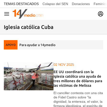
common.go-to-content
TEMAS DESTACADOS
Colapso del SEN
Donaciones
Feminici
Navegación
Iglesia católica Cuba
Para ayudar a 14ymedio
APOYO
02 NOV 2025
EE UU coordinará con la
Iglesia católica una ayuda de
tres millones de dólares para
las víctimas de Melissa
El canciller contesta con una cita
de Fidel Castro sobre "la
dignidad, la entereza, el valor, la
firmeza ideológica, el espíritu de