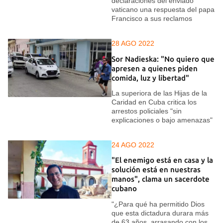
declaraciones del enviado
vaticano una respuesta del papa
Francisco a sus reclamos
28 AGO 2022
Sor Nadieska: "No quiero que
apresen a quienes piden
comida, luz y libertad"
La superiora de las Hijas de la
Caridad en Cuba critica los
arrestos policiales "sin
explicaciones o bajo amenazas"
24 AGO 2022
"El enemigo está en casa y la
solución está en nuestras
manos", clama un sacerdote
cubano
"¿Para qué ha permitido Dios
que esta dictadura durara más
de 63 años, arrasando con los