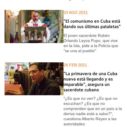
03 AGO 2021
"El comunismo en Cuba está
dando sus últimas pataletas"
El joven sacerdote Rubén
Orlando Leyva Pupo, que vive
en la Isla, pide a la Policía que
"se una al pueblo"
28 FEB 2021
"La primavera de una Cuba
nueva está llegando y es
imparable", asegura un
sacerdote cubano
"¿Es que no ven? ¿Es que no
escuchan? ¿Es que no
comprenden que en un país a la
deriva nadie está a salvo?",
cuestiona Alberto Reyes a las
autoridades