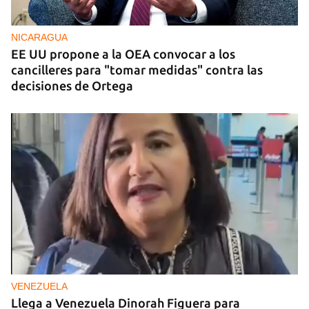
La CIA actúa en Cuba para crear fisuras en la
cúpula del poder y desbancar al sector duro
NICARAGUA
EE UU propone a la OEA convocar a los
cancilleres para "tomar medidas" contra las
decisiones de Ortega
VENEZUELA
Llega a Venezuela Dinorah Figuera para