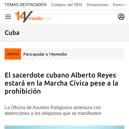
common.go-to-content
TEMAS DESTACADOS
Colapso del SEN
Donaciones
Feminici
Navegación
Cuba
Para ayudar a 14ymedio
APOYO
El sacerdote cubano Alberto Reyes
estará en la Marcha Cívica pese a la
prohibición
La Oficina de Asuntos Religiosos amenaza con
detenciones a los religiosos que se manifiesten