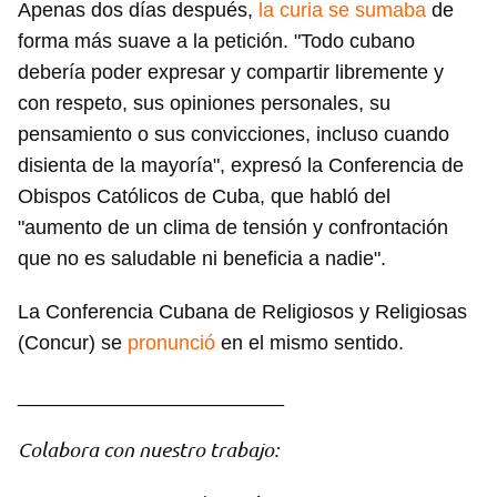
Apenas dos días después,
la curia se sumaba
de
forma más suave a la petición. "Todo cubano
debería poder expresar y compartir libremente y
con respeto, sus opiniones personales, su
pensamiento o sus convicciones, incluso cuando
disienta de la mayoría", expresó la Conferencia de
Obispos Católicos de Cuba, que habló del
"aumento de un clima de tensión y confrontación
que no es saludable ni beneficia a nadie".
La Conferencia Cubana de Religiosos y Religiosas
Guardar como favorito
(Concur) se
pronunció
en el mismo sentido.
Para poder guardar como favorito, primero has de
iniciar sesión con tu cuenta de 14ymedio.
________________________
INICIAR SESIÓN
CANCELAR
Colabora con nuestro trabajo: