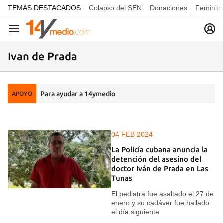
common.go-to-content
TEMAS DESTACADOS
Colapso del SEN
Donaciones
Feminici
Navegación
Ivan de Prada
Para ayudar a 14ymedio
APOYO
04 FEB 2024
La Policía cubana anuncia la
detención del asesino del
doctor Iván de Prada en Las
Tunas
El pediatra fue asaltado el 27 de
enero y su cadáver fue hallado
el día siguiente