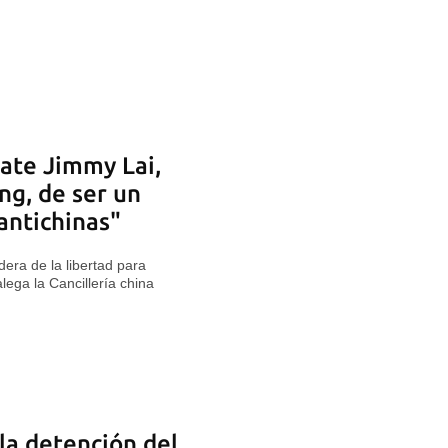
ate Jimmy Lai,
g, de ser un
antichinas"
era de la libertad para
alega la Cancillería china
la detención del