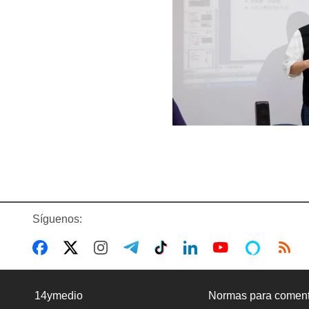
Síguenos:
14ymedio
Normas para coment