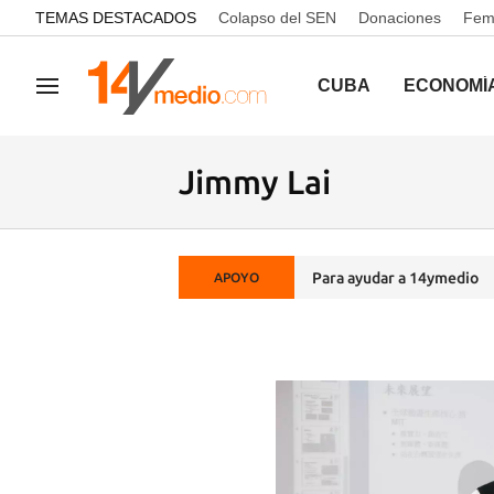
common.go-to-content
TEMAS DESTACADOS
Colapso del SEN
Donaciones
Femi
CUBA
ECONOMÍ
Navegación
Jimmy Lai
Para ayudar a 14ymedio
APOYO