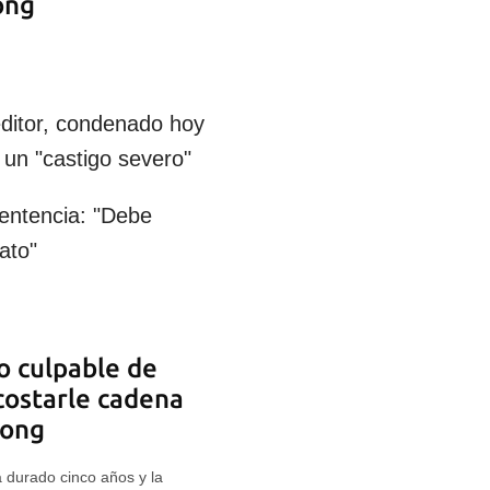
ong
editor, condenado hoy
un "castigo severo"
sentencia: "Debe
ato"
o culpable de
costarle cadena
Kong
a durado cinco años y la