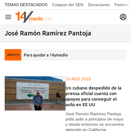
common.go-to-content
TEMAS DESTACADOS
Colapso del SEN
Donaciones
Feminici
Navegación
José Ramón Ramírez Pantoja
Para ayudar a 14ymedio
APOYO
10 AGO 2019
Un cubano despedido de la
prensa oficial cuenta con
apoyos para conseguir el
asilo en EE UU
José Ramón Ramírez Pantoja
pidió asilo a principios de mayo
y desde entonces se encuentra
detenido en California