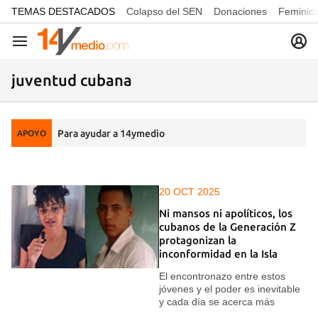
common.go-to-content
TEMAS DESTACADOS
Colapso del SEN
Donaciones
Feminici
Navegación
juventud cubana
Para ayudar a 14ymedio
APOYO
20 OCT 2025
Ni mansos ni apolíticos, los
cubanos de la Generación Z
protagonizan la
inconformidad en la Isla
El encontronazo entre estos
jóvenes y el poder es inevitable
y cada día se acerca más