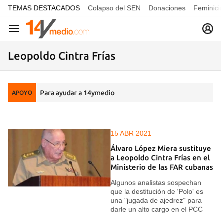
common.go-to-content
TEMAS DESTACADOS
Colapso del SEN
Donaciones
Feminici
Navegación
Leopoldo Cintra Frías
Para ayudar a 14ymedio
APOYO
15 ABR 2021
Álvaro López Miera sustituye
a Leopoldo Cintra Frías en el
Ministerio de las FAR cubanas
Algunos analistas sospechan
que la destitución de 'Polo' es
una "jugada de ajedrez" para
darle un alto cargo en el PCC