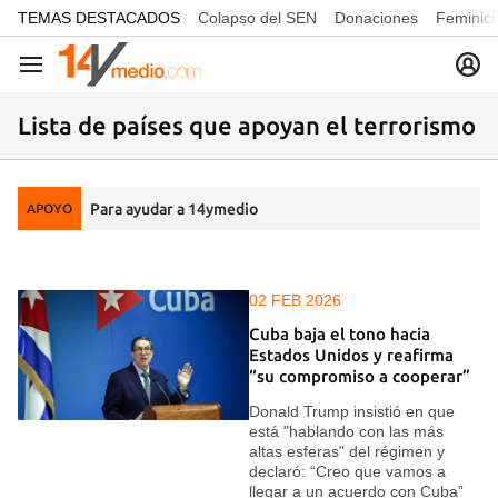
common.go-to-content
TEMAS DESTACADOS
Colapso del SEN
Donaciones
Feminici
Navegación
Lista de países que apoyan el terrorismo
Para ayudar a 14ymedio
APOYO
02 FEB 2026
Cuba baja el tono hacia
Estados Unidos y reafirma
“su compromiso a cooperar”
Donald Trump insistió en que
está "hablando con las más
altas esferas" del régimen y
declaró: “Creo que vamos a
llegar a un acuerdo con Cuba”