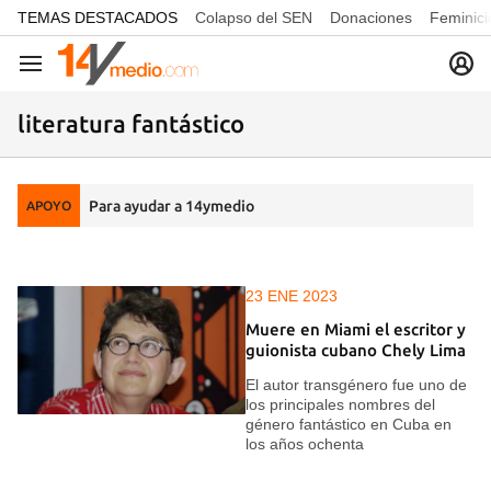
common.go-to-content
TEMAS DESTACADOS
Colapso del SEN
Donaciones
Feminici
Navegación
literatura fantástico
Para ayudar a 14ymedio
APOYO
23 ENE 2023
Muere en Miami el escritor y
guionista cubano Chely Lima
El autor transgénero fue uno de
los principales nombres del
género fantástico en Cuba en
los años ochenta