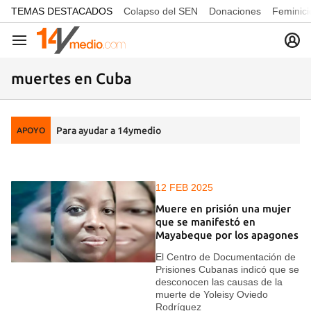
common.go-to-content
TEMAS DESTACADOS
Colapso del SEN
Donaciones
Feminici
Navegación
muertes en Cuba
Para ayudar a 14ymedio
APOYO
12 FEB 2025
Muere en prisión una mujer
que se manifestó en
Mayabeque por los apagones
El Centro de Documentación de
Prisiones Cubanas indicó que se
desconocen las causas de la
muerte de Yoleisy Oviedo
Rodríguez