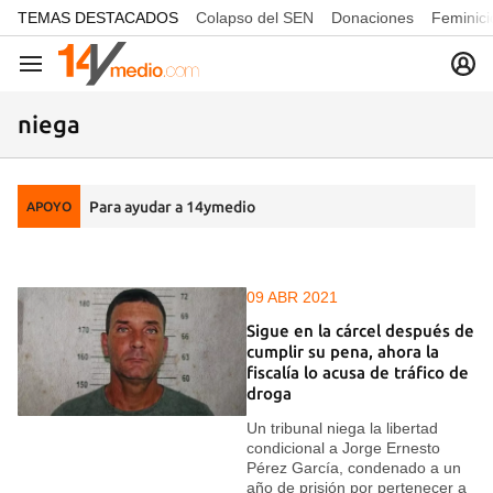
common.go-to-content
TEMAS DESTACADOS
Colapso del SEN
Donaciones
Feminici
Navegación
niega
Para ayudar a 14ymedio
APOYO
09 ABR 2021
Sigue en la cárcel después de
cumplir su pena, ahora la
fiscalía lo acusa de tráfico de
droga
Un tribunal niega la libertad
condicional a Jorge Ernesto
Pérez García, condenado a un
año de prisión por pertenecer a