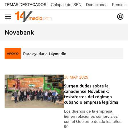
common.go-to-content
TEMAS DESTACADOS
Colapso del SEN
Donaciones
Feminici
Navegación
Novabank
Para ayudar a 14ymedio
APOYO
16 MAY 2025
Surgen dudas sobre la
canadiense Novabank:
testaferros del régimen
cubano o empresa legítima
Los dueños de la empresa
tienen relaciones comerciales
con el Gobierno desde los años
90