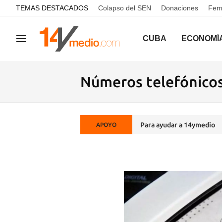
common.go-to-content
TEMAS DESTACADOS
Colapso del SEN
Donaciones
Femi
CUBA
ECONOMÍ
Navegación
Números telefónico
Para ayudar a 14ymedio
APOYO