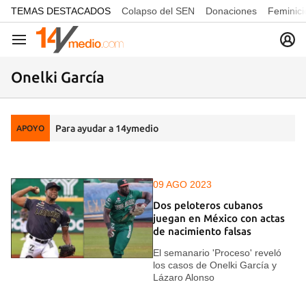
common.go-to-content
TEMAS DESTACADOS
Colapso del SEN
Donaciones
Feminici
Navegación
Onelki García
Para ayudar a 14ymedio
APOYO
09 AGO 2023
Dos peloteros cubanos
juegan en México con actas
de nacimiento falsas
El semanario 'Proceso' reveló
los casos de Onelki García y
Lázaro Alonso