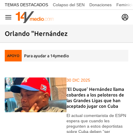
common.go-to-content
TEMAS DESTACADOS
Colapso del SEN
Donaciones
Feminici
Navegación
Orlando "Hernández
Para ayudar a 14ymedio
APOYO
30 DIC 2025
‘El Duque’ Hernández llama
cobardes a los peloteros de
las Grandes Ligas que han
aceptado jugar con Cuba
El actual comentarista de ESPN
espera que cuando les
pregunten a estos deportistas
sobre Cuba deben “ser