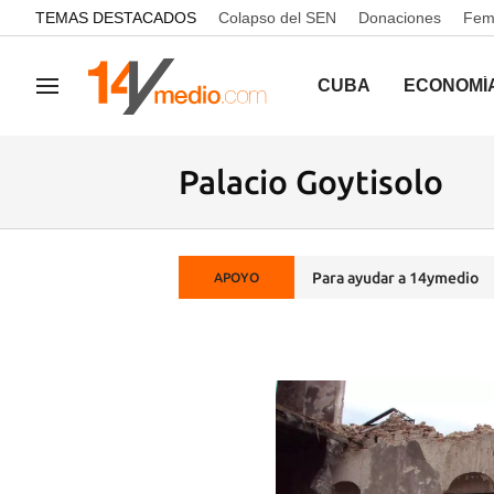
common.go-to-content
TEMAS DESTACADOS
Colapso del SEN
Donaciones
Femi
CUBA
ECONOMÍ
Navegación
Palacio Goytisolo
Para ayudar a 14ymedio
APOYO