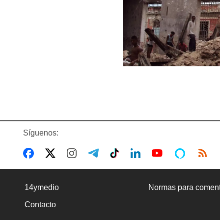
Síguenos:
14ymedio
Normas para coment
Contacto