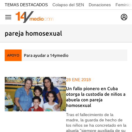
common.go-to-content
TEMAS DESTACADOS
Colapso del SEN
Donaciones
Feminici
Navegación
pareja homosexual
Para ayudar a 14ymedio
APOYO
28 ENE 2018
Un fallo pionero en Cuba
otorga la custodia de niños a
abuela con pareja
homosexual
Tras el fallecimiento de la
madre, la guarda de hecho de
los niños se ha concretado en la
abuela "siempre auxiliada de su